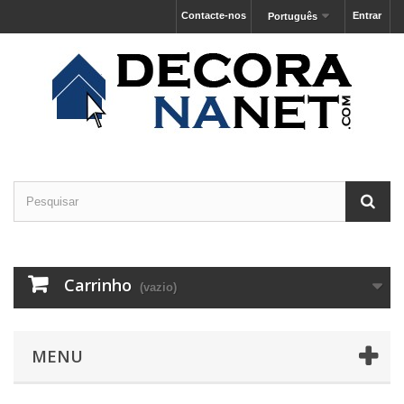
Contacte-nos
Entrar
Português
Carrinho
(vazio)
MENU