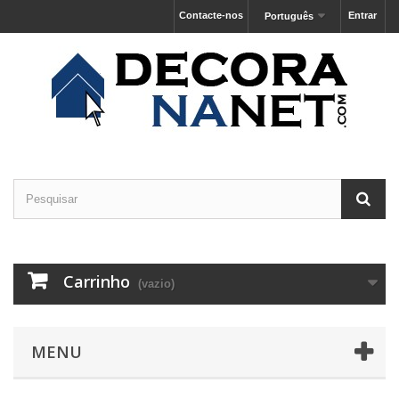
Contacte-nos
Entrar
Português
Carrinho
(vazio)
MENU