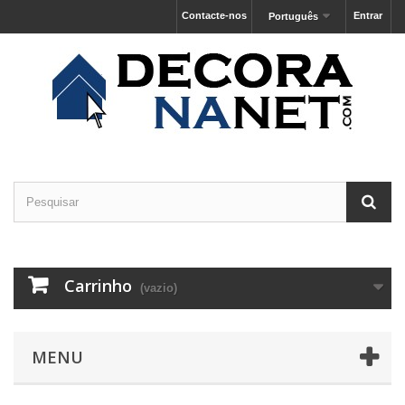
Contacte-nos
Entrar
Português
Carrinho
(vazio)
MENU