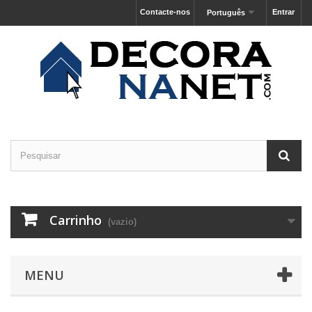
Contacte-nos
Entrar
Português
Carrinho
(vazio)
MENU