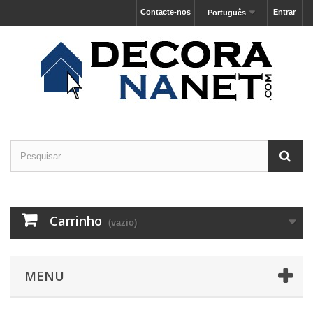
Contacte-nos
Entrar
Português
Carrinho
(vazio)
MENU