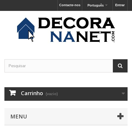
Contacte-nos
Entrar
Português
Carrinho
(vazio)
MENU