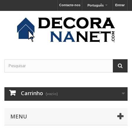
Contacte-nos
Entrar
Português
Carrinho
(vazio)
MENU