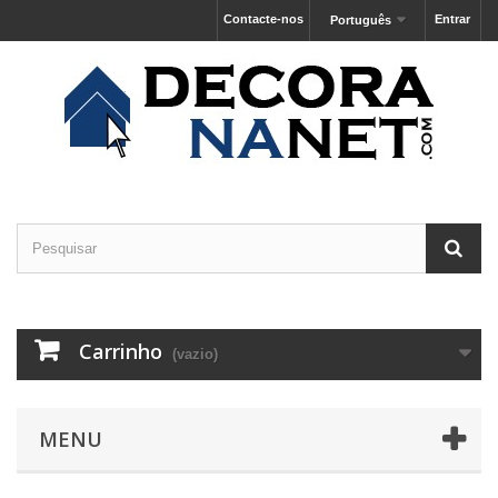
Contacte-nos
Entrar
Português
Carrinho
(vazio)
MENU