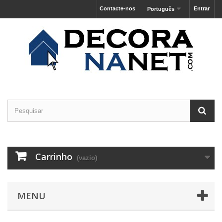
Contacte-nos
Entrar
Português
Carrinho
(vazio)
MENU