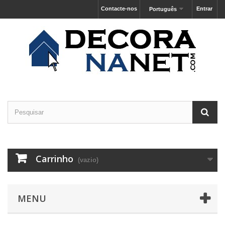
Contacte-nos
Entrar
Português
Carrinho
(vazio)
MENU