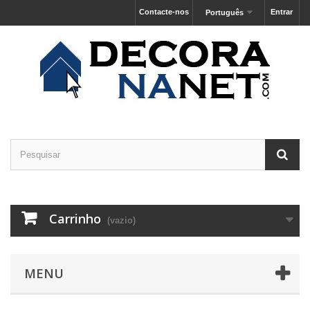
Contacte-nos
Entrar
Português
Carrinho
(vazio)
MENU