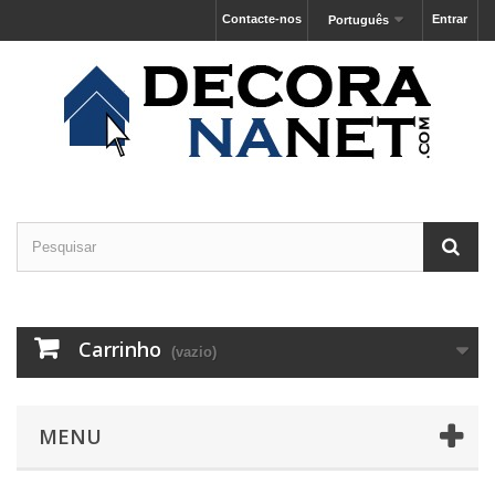
Contacte-nos
Entrar
Português
Carrinho
(vazio)
MENU